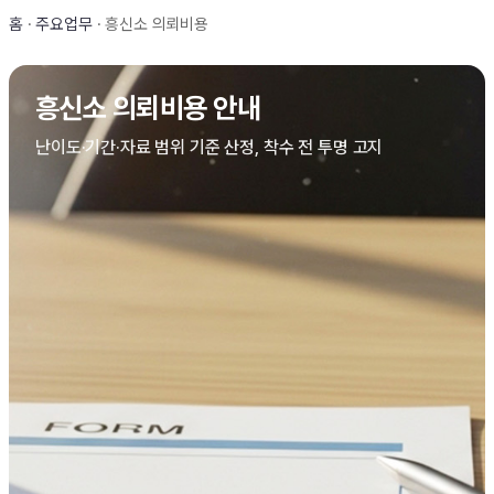
홈
·
주요업무
·
흥신소 의뢰비용
흥신소 의뢰비용 안내
난이도·기간·자료 범위 기준 산정, 착수 전 투명 고지