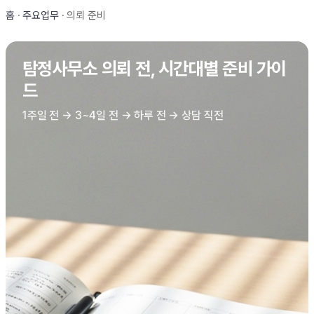
홈
·
주요업무
·
의뢰 준비
탐정사무소 의뢰 전, 시간대별 준비 가이
드
1주일 전 → 3~4일 전 → 하루 전 → 상담 직전